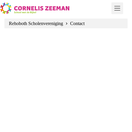
Ga
naar
de
inhoud
Rehoboth Scholenvereniging
Contact