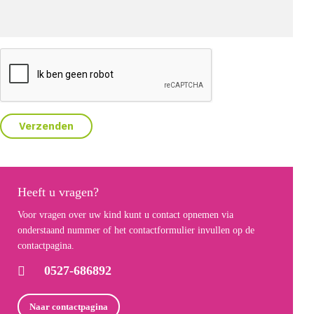
CAPTCHA
Heeft u vragen?
Voor vragen over uw kind kunt u contact opnemen via
onderstaand nummer of het contactformulier invullen op de
contactpagina.
0527-686892
Naar contactpagina